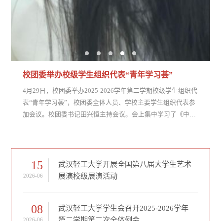
校团委举办校级学生组织代表“青年学习荟”
4月29日，校团委举办2025-2026学年第二学期校级学生组织代
表“青年学习荟”，校团委全体人员、学校主要学生组织代表参
加会议。校团委书记田兴恒主持会议。会上集中学习了《中国
共产主义青年团纪律处分条例（试行）》、中共中央办公厅印
发的《关于加强党建带团建工作的意见》、团省委来校调研共
青团工作座谈会精神、中共武汉轻工大学委员会二届十次全体
会议精神、武汉轻工大学第三届教代会一次会议暨第三次工会
15
武汉轻工大学开展全国第八届大学生艺术
会员代表大会精神。会议指出，...
展演校级展演活动
2026-06
08
武汉轻工大学学生会召开2025-2026学年
第二学期第二次全体例会
2026-06